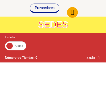
Ir
al
Proveedores
contenido
SEDES
Estado
Número de Tiendas:
0
atrás