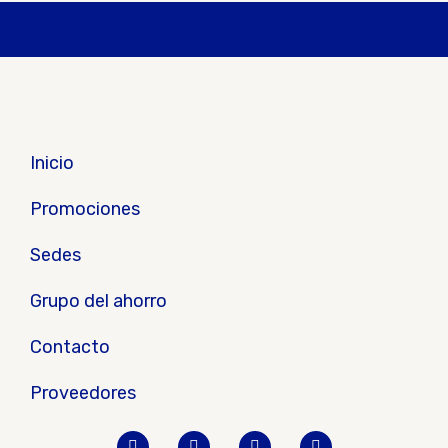
Inicio
Promociones
Sedes
Grupo del ahorro
Contacto
Proveedores
F
I
Y
W